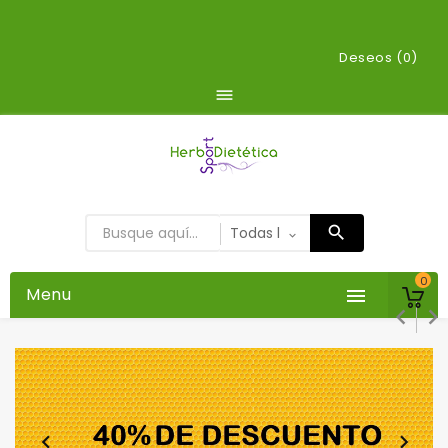
Deseos (
0
)

0
Menu




