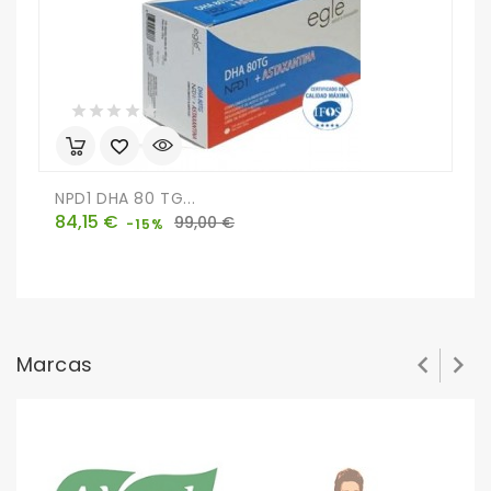
NPD1 DHA 80 TG...
A
Precio
Precio
P
84,15 €
5
99,00 €
-15%
base


Marcas