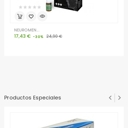
NEUROMEN...
E
Precio
Precio
P
17,43 €
2
24,90 €
-30%
base


Productos Especiales