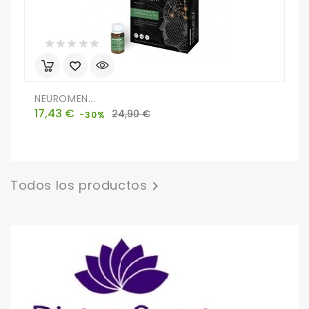
NEUROMEN...
E
Precio
Precio
P
17,43 €
2
24,90 €
-30%
base
Todos los productos
