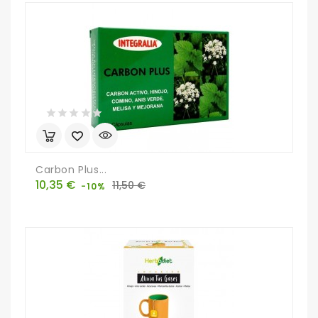
Carbon Plus...
Precio
Precio
10,35 €
11,50 €
-10%
base