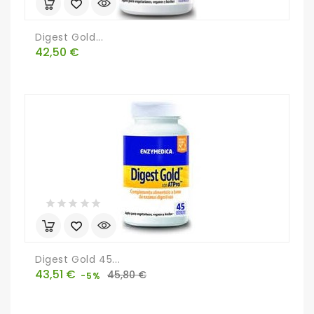
Digest Gold...
Precio
42,50 €
Digest Gold 45...
Precio
Precio
43,51 €
45,80 €
-5%
base