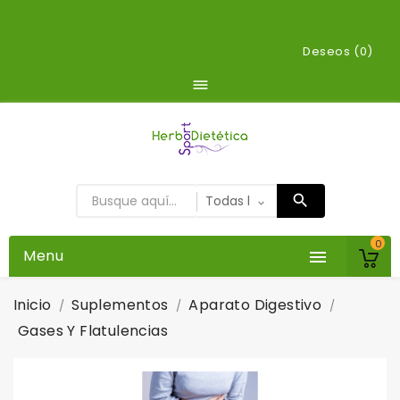
Deseos (
0
)

0
Menu

Inicio
Suplementos
Aparato Digestivo
Gases Y Flatulencias