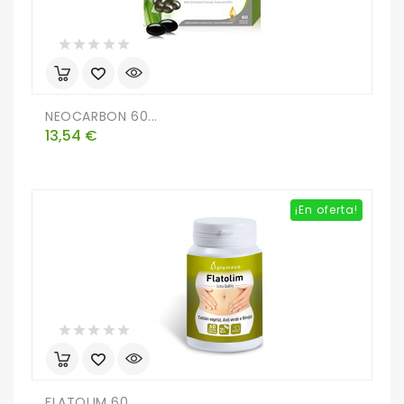
NEOCARBON 60...
Precio
13,54 €
¡En oferta!
FLATOLIM 60...