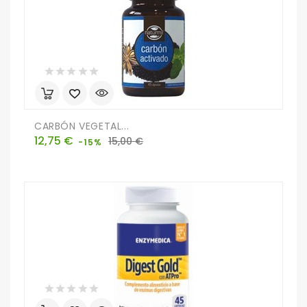
CARBÓN VEGETAL...
Precio
Precio
12,75 €
15,00 €
-15%
base