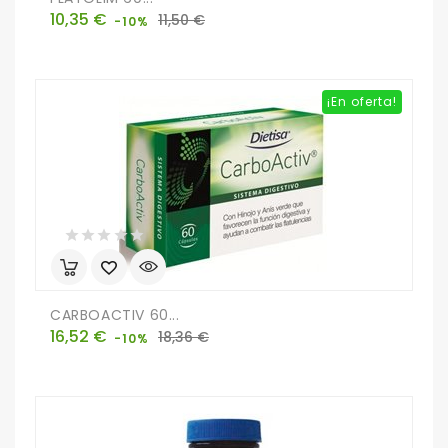
Precio
Precio
10,35 €
11,50 €
-10%
base
¡En oferta!
CARBOACTIV 60...
Precio
Precio
16,52 €
18,36 €
-10%
base