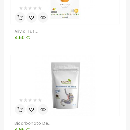
Alivia Tus...
Precio
4,50 €
Bicarbonato De...
Precio
4,95 €