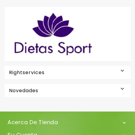

Rightservices

Novedades
Acerca De Tienda

Su Cuenta