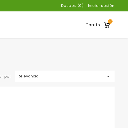
Deseos (
0
)
Iniciar sesión
0
Carrito

Relevancia
r por: