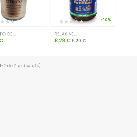
-10%
O DE...
RELAXINE...
o
Precio
Precio
 €
8,28 €
9,20 €
base
-2 de 2 artículo(s)