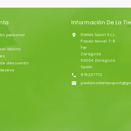
nta
Información De La Ti
Dietas Sport S.L.L.
ión personal

Paseo teruel 7-9
Fer
 por abono
Zaragoza
nes
50004 Zaragoza
de descuento
Spain
 deseos
976237772

pedidosdietassport@g
