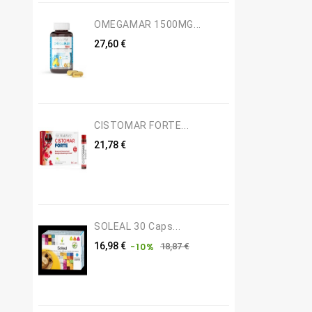
OMEGAMAR 1500MG...
Precio
27,60 €
CISTOMAR FORTE...
Precio
21,78 €
SOLEAL 30 Caps...
Precio
Precio
16,98 €
18,87 €
-10%
base