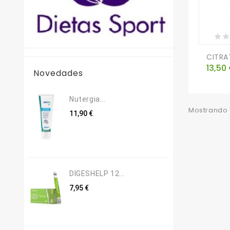
CITRAT
Preci
13,50
Novedades
Nutergia...
Mostrando 1
Precio
11,90 €
DIGESHELP 12...
Precio
7,95 €