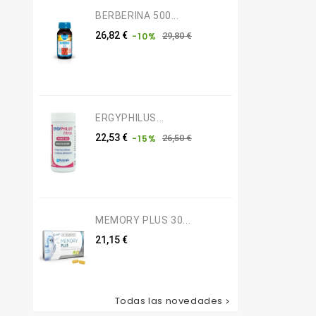
BERBERINA 500...
Precio
Precio
26,82 €
29,80 €
-10%
base
ERGYPHILUS...
Precio
Precio
22,53 €
26,50 €
-15%
base
MEMORY PLUS 30...
Precio
21,15 €
Todas las novedades
