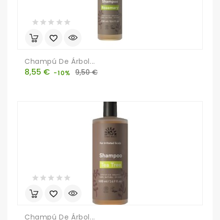
Champú De Árbol...
Precio
Precio
8,55 €
9,50 €
-10%
base
Champú De Árbol...