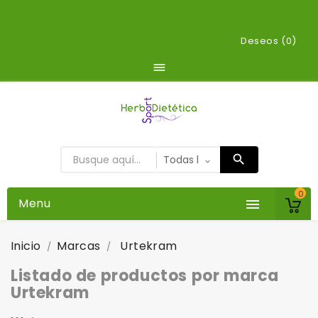
Deseos (
0
)

0
Menu

Inicio
Marcas
Urtekram
Listado de productos por marca
Urtekram