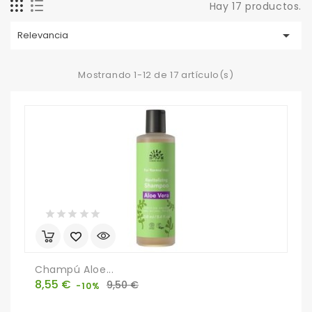
Hay 17 productos.

Relevancia
Mostrando 1-12 de 17 artículo(s)
Champú Aloe...
Precio
Precio
8,55 €
9,50 €
-10%
base