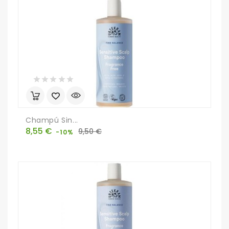
Champú Sin...
Precio
Precio
8,55 €
9,50 €
-10%
base