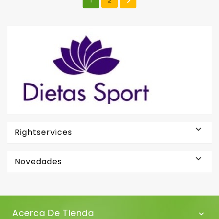

1
2

Rightservices

Novedades
Acerca De Tienda
