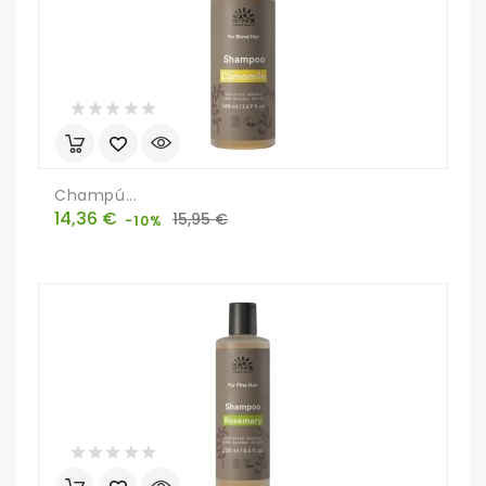
Champú...
Precio
Precio
14,36 €
15,95 €
-10%
base