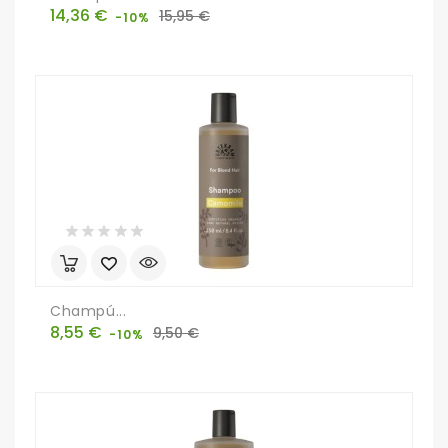
Precio
Precio
14,36 €
15,95 €
-10%
base
Champú...
Precio
Precio
8,55 €
9,50 €
-10%
base