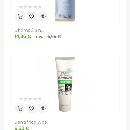
Champú Sin...
Precio
Precio
14,36 €
15,95 €
-10%
base
Dentífrico Aloe...
Precio
6,30 €