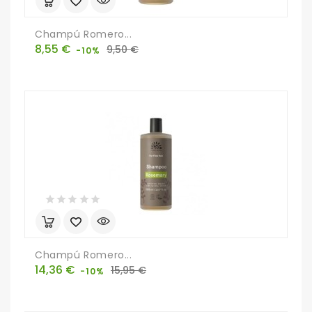
Champú Romero...
Precio
Precio
8,55 €
9,50 €
-10%
base
Champú Romero...
Precio
Precio
14,36 €
15,95 €
-10%
base