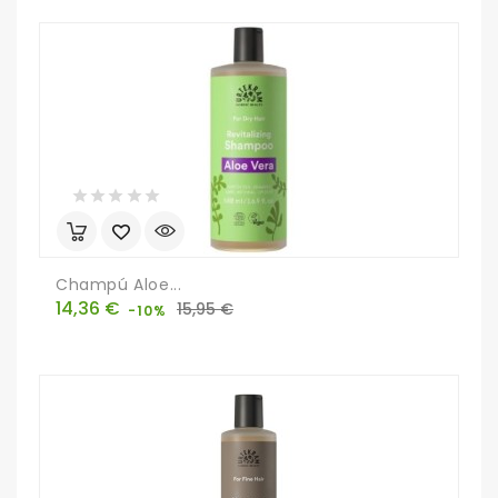
Champú Aloe...
Precio
Precio
14,36 €
15,95 €
-10%
base