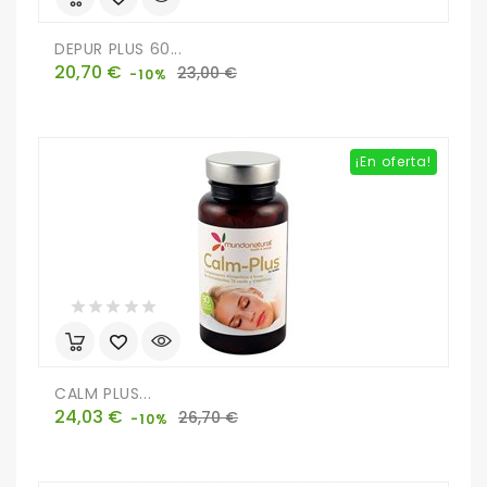
DEPUR PLUS 60...
Precio
Precio
20,70 €
23,00 €
-10%
base
¡En oferta!
CALM PLUS...
Precio
Precio
24,03 €
26,70 €
-10%
base