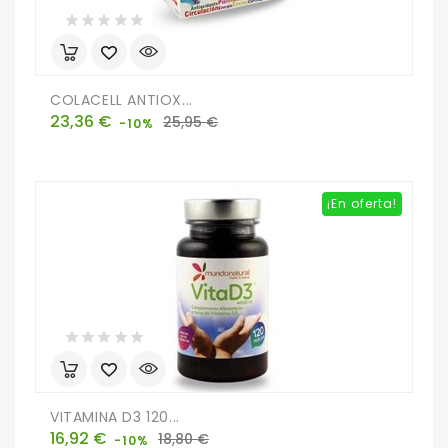
COLACELL ANTIOX...
Precio
Precio
23,36 €
25,95 €
-10%
base
¡En oferta!
VITAMINA D3 120...
Precio
Precio
16,92 €
18,80 €
-10%