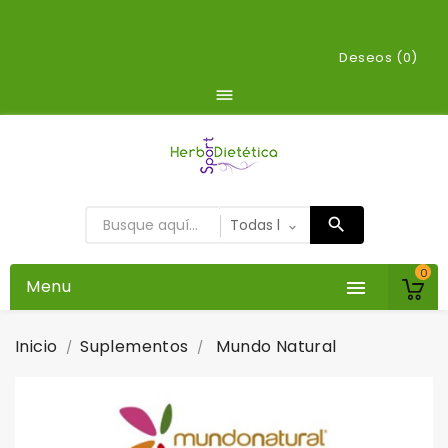
Deseos (
0
)

0
Menu

Inicio
Suplementos
Mundo Natural