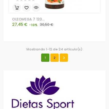
OLEOMEGA 7 120...
Precio
Precio
27,45 €
30,50 €
-10%
base
Mostrando 1-12 de 24 artículo(s)

1
2