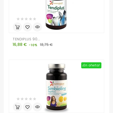
TENDIPLUS 90...
Precio
Precio
16,88 €
18,75 €
-10%
base
¡En oferta!