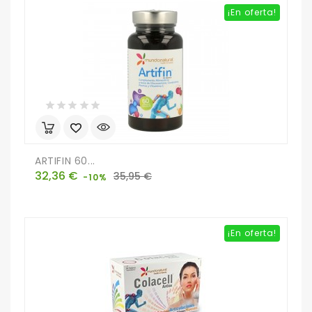
¡En oferta!
ARTIFIN 60...
Precio
Precio
32,36 €
35,95 €
-10%
base
¡En oferta!