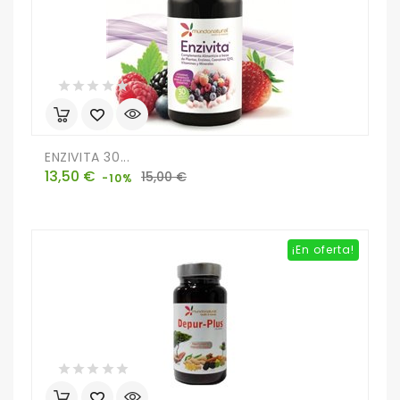
ENZIVITA 30...
Precio
Precio
13,50 €
15,00 €
-10%
base
¡En oferta!