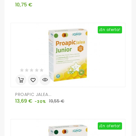
Precio
10,75 €
¡En oferta!
PROAPIC JALEA...
Precio
Precio
13,69 €
19,55 €
-30%
base
¡En oferta!