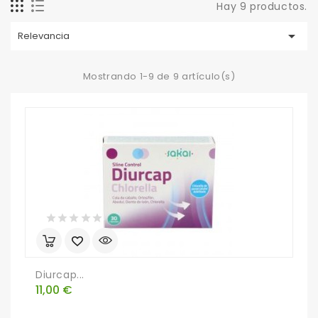
Hay 9 productos.

Relevancia
Mostrando 1-9 de 9 artículo(s)
Diurcap...
Precio
11,00 €