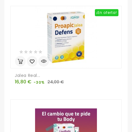
¡En oferta!
Jalea Real...
Precio
Precio
16,80 €
24,00 €
-30%
base