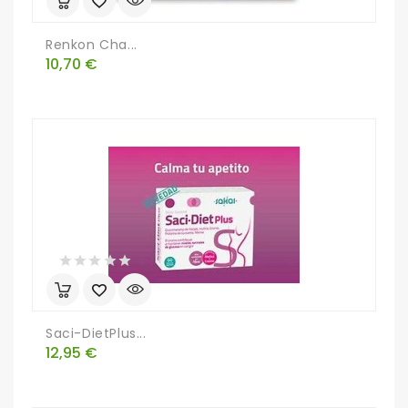
Renkon Cha...
Precio
10,70 €
Saci-DietPlus...
Precio
12,95 €