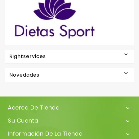

Rightservices

Novedades
Acerca De Tienda

Su Cuenta

Información De La Tienda
