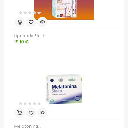
Lipobody Flash...
Precio
19,10 €
Melatonina...