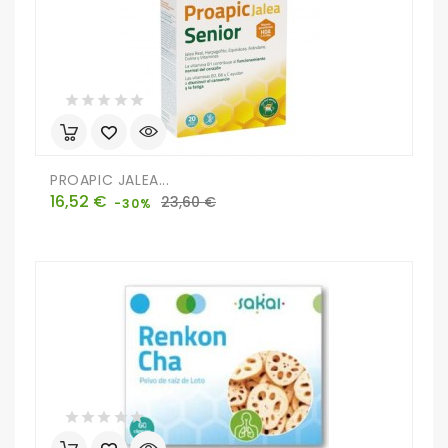
PROAPIC JALEA...
Precio
Precio
16,52 €
23,60 €
-30%
base