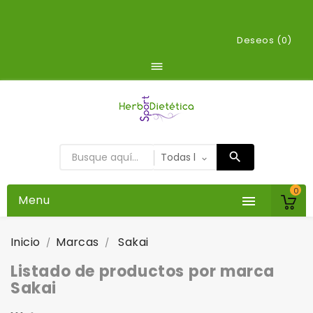
Deseos (
0
)

0
Menu

Inicio
Marcas
Sakai
Listado de productos por marca
Sakai