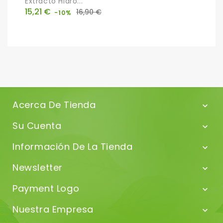
Extracto Hidro...
C
Precio
Precio
P
15,21 €
1
16,90 €
-10%
base
Acerca De Tienda

Su Cuenta

Información De La Tienda

Newsletter

Payment Logo

Nuestra Empresa
