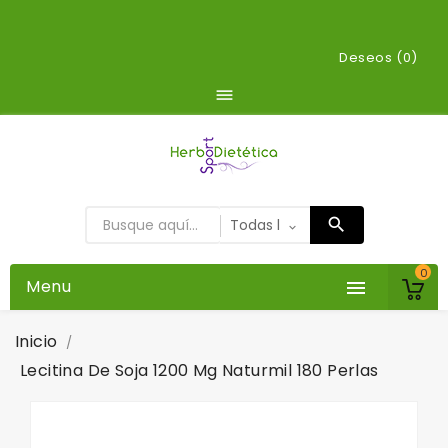
Deseos (
0
)

0
Menu

Inicio
Lecitina De Soja 1200 Mg Naturmil 180 Perlas