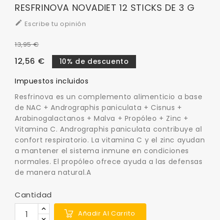
RESFRINOVA NOVADIET 12 STICKS DE 3 G

Escribe tu opinión
13,95 €
12,56 €
10% de descuento
Impuestos incluidos
Resfrinova es un complemento alimenticio a base
de NAC + Andrographis paniculata + Cisnus +
Arabinogalactanos + Malva + Propóleo + Zinc +
Vitamina C. Andrographis paniculata contribuye al
confort respiratorio. La vitamina C y el zinc ayudan
a mantener el sistema inmune en condiciones
normales. El propóleo ofrece ayuda a las defensas
de manera natural.A
Cantidad
Añadir Al Carrito