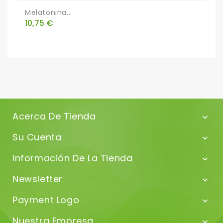
Melatonina...
O
Precio
P
10,75 €
1
Acerca De Tienda

Su Cuenta

Información De La Tienda

Newsletter

Payment Logo

Nuestra Empresa
