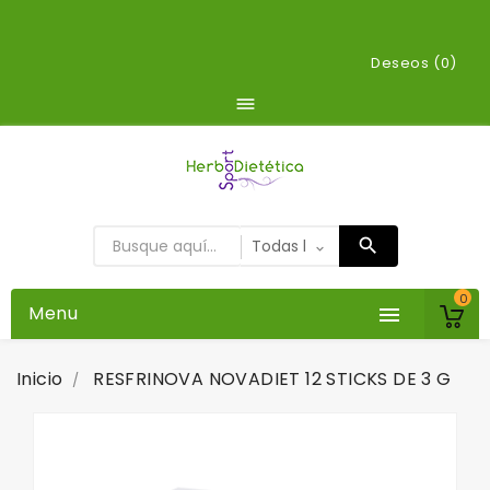
Deseos (
0
)

0
Menu

Inicio
RESFRINOVA NOVADIET 12 STICKS DE 3 G