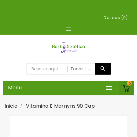
Deseos (
0
)

0
Menu

Inicio
Vitamina E Marnyns 90 Cap