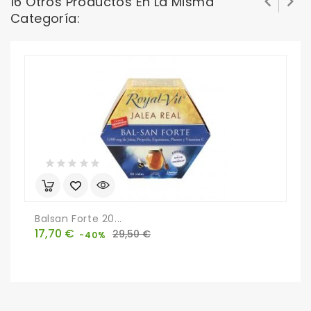


16 Otros Productos En La Misma
Categoría:
Balsan Forte 20...
E
Precio
Precio
P
17,70 €
1
29,50 €
-40%
base