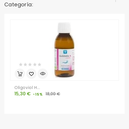
Categoría:
Oligoviol H...
P
Precio
Precio
P
15,30 €
1
18,00 €
-15%
base