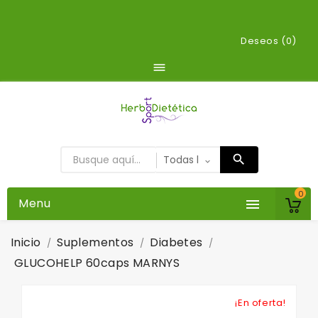
Deseos (
0
)

0
Menu

Inicio
Suplementos
Diabetes
GLUCOHELP 60caps MARNYS
¡En oferta!