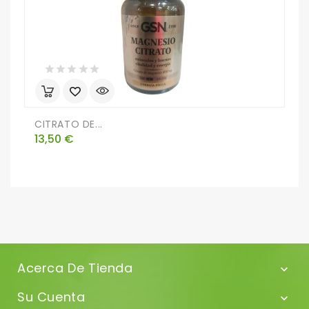
CITRATO DE...
V
Precio
P
13,50 €
1
Acerca De Tienda

Su Cuenta
