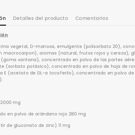
ión
Detalles del producto
Comentarios
ión
erina vegetal, D-manosa, emulgente (polisorbato 20), conc
 macrocarpon), aromas (natural, frutos rojos y cereza), g
(goma xantana), concentrado en polvo de las partes aére
e (sorbato potásico), concentrado en polvo de hoja de ro
a E (acetato de DL-a tocoferilo), concentrado en polvo de 
).
 2000 mg
do en polvo de arándano rojo 280 mg
rtir de gluconato de zinc) 11 mg