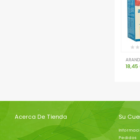
ARAND
Preci
18,45
Acerca De Tienda
Su Cue
Informac
Pedidos