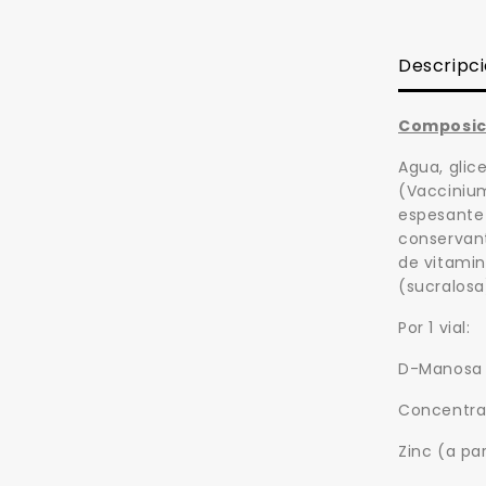
Descripc
Composic
Agua, glic
(Vaccinium
espesante 
conservant
de vitamin
(sucralosa
Por 1 vial:
D-Manosa
Concentra
Zinc (a pa