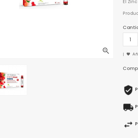
El Zin
Produ
Canti

Añ
Compa
P
P
P