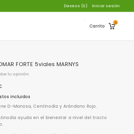
Deseos (
0
)
Iniciar sesión
0
Carrito
OMAR FORTE 5viales MARNYS
ibe tu opinión
€
tos incluidos
ne D-Manosa, Centinodia y Arándano Rojo.
tinodia ayuda en el bienestar a nivel del tracto
o.