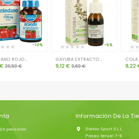
-10%
-5%
ANO ROJO...
GAYUBA EXTRACTO...
COLA 
o
Precio
Precio
Precio
Preci
 €
9,12 €
9,22 
20,50 €
9,60 €
base
base
nta
Información De La Ti
Dietas Sport S.L.L.
ión personal

Paseo teruel 7-9