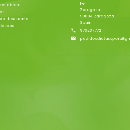
Fer
 por abono
Zaragoza
nes
50004 Zaragoza
de descuento
Spain
 deseos
976237772

pedidosdietassport@g
