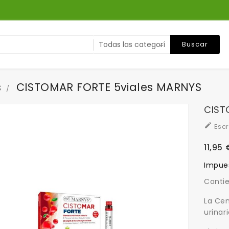
Buscar
s
CISTOMAR FORTE 5viales MARNYS
CIST

Escr
11,95 
Impues
Contie
La Cen
urinari