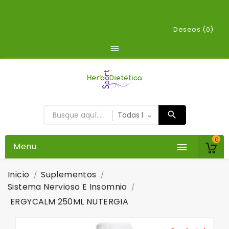
Deseos (
0
)

0
Menu

Inicio
Suplementos
Sistema Nervioso E Insomnio
ERGYCALM 250ML NUTERGIA