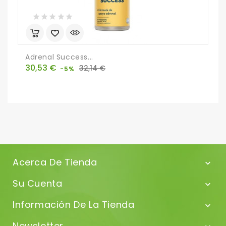
Adrenal Success...
V
Precio
Precio
P
30,53 €
1
32,14 €
-5%
base
Acerca De Tienda

Su Cuenta

Información De La Tienda

Newsletter