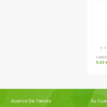
CARDO
Preci
11,43 
Acerca De Tienda
Su Cue