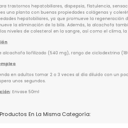
ara trastornos hepatobiliares, dispepsia, flatulencia, sensa
es una planta con buenas propiedades colágenas y coleréti
edades hepatobiliares, ya que promueve la regeneración de
omueve la eliminación de la bilis. Además, la alcachofa tamb
los niveles de colesterol en la sangre, así como el clima, 
ión
e alcachofa liofilizado (540 mg), rango de ciclodextrina (18
empleo
nda en adultos tomar 2 o 3 veces al día diluido con un poco
spera unos segundos.
ción
: Envase 50ml
 Productos En La Misma Categoría: