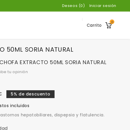
Deseos (
0
)
Iniciar sesión
0
Carrito
O 50ML SORIA NATURAL
CHOFA EXTRACTO 50ML SORIA NATURAL
ibe tu opinión
€
5% de descuento
tos incluidos
rastornos hepatobiliares, dispepsia y flatulencia.
dad