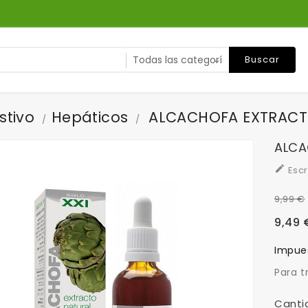
Buscar
stivo
Hepáticos
ALCACHOFA EXTRACT
ALCA

Escr
9,99 €
9,49 
Impues
Para t
Canti