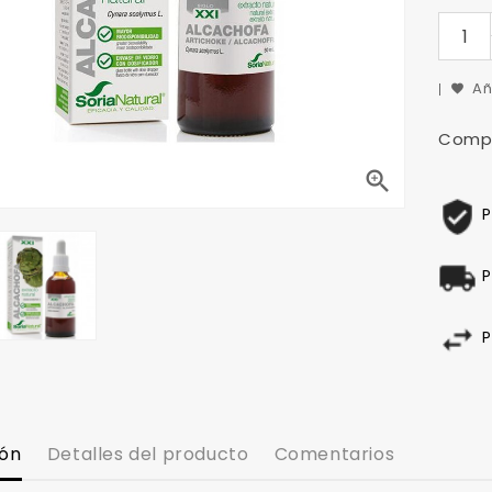
Añ
Compa

P
P
P
ión
Detalles del producto
Comentarios