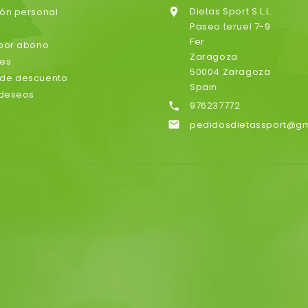
Dietas Sport S.L.L.
ión personal

Paseo teruel 7-9
Fer
 por abono
Zaragoza
nes
50004 Zaragoza
de descuento
Spain
 deseos
976237772

pedidosdietassport@g
