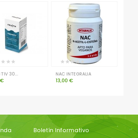
TIV 30...
NAC INTEGRALIA
GREEN
o
Precio
Preci
 €
13,00 €
27,2
enda
Boletín Informativo