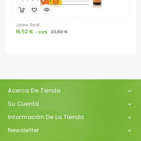
Jalea Real...
B
Precio
Precio
P
16,52 €
9
23,60 €
-30%
base
Acerca De Tienda

Su Cuenta

Información De La Tienda

Newsletter
