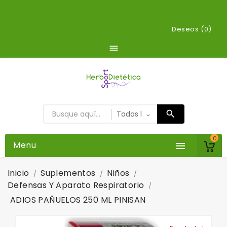
Deseos (
0
)

0
Menu

Inicio
Suplementos
Niños
Defensas Y Aparato Respiratorio
ADIOS PAÑUELOS 250 ML PINISAN