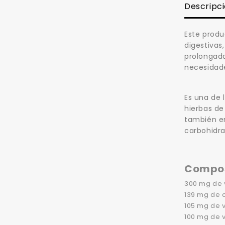
Descripc
Este produ
digestivas
prolongada
necesidade
Es una de 
hierbas de
también en
carbohidra
Compos
300 mg de 
139 mg de 
105 mg de 
100 mg de v