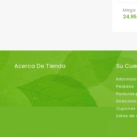
Mega I
Preci
24,95
Acerca De Tienda
Su Cue
Informac
Pedidos
Facturas
Direccio
Cupones 
Listas de