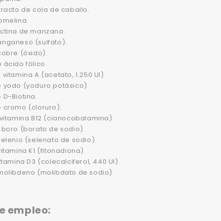
racto de cola de caballo.
omelina.
ctina de manzana.
nganeso (sulfato).
cobre (óxido).
ácido fólico.
vitamina A (acetato, 1.250 UI).
 yodo (yoduro potásico).
 D-Biotina.
 cromo (cloruro).
 vitamina B12 (cianocobalamina).
 boro (borato de sodio).
elenio (selenato de sodio).
itamina K1 (fitonadiona).
itamina D3 (colecalciferol, 440 UI).
molibdeno (molibdato de sodio).
e empleo: