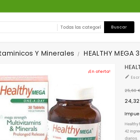
Buscar
taminicos Y Minerales
HEALTHY MEGA 3
HEAL
¡En oferta!

Escr
25,60 
24,32
Impues
Healthy
42 ingre
diarios.