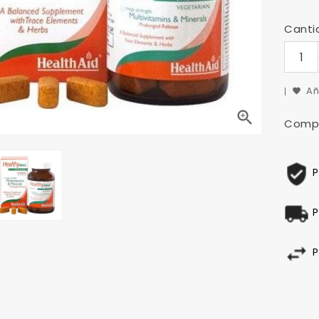
Canti
Añ

Compa
P
P
P