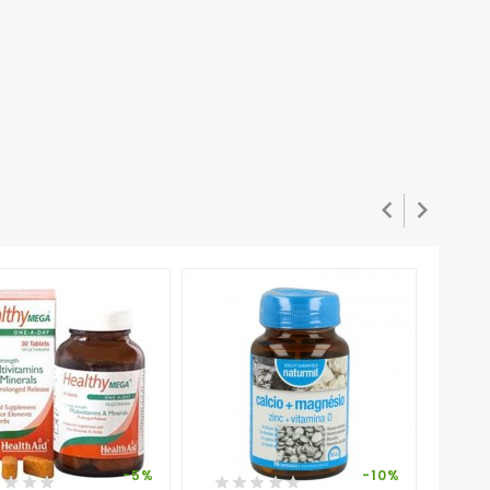


-5%
-10%