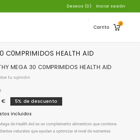
Deseos (
0
)
Iniciar sesión
0
Carrito
0 C0MPRIMIDOS HEALTH AID
THY MEGA 30 C0MPRIMIDOS HEALTH AID
ibe tu opinión
€
 €
5% de descuento
tos incluidos
 Mega de Health Aid es un complemento alimenticio que combina
dientes naturales que ayudan a optimizar el nivel de nutrientes