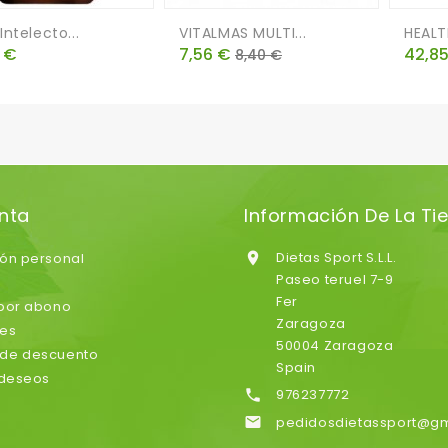
ntelecto...
VITALMAS MULTI...
HEALT
o
Precio
Precio
Preci
 €
7,56 €
42,8
8,40 €
base
nta
Información De La Ti
Dietas Sport S.L.L.
ión personal

Paseo teruel 7-9
Fer
 por abono
Zaragoza
nes
50004 Zaragoza
de descuento
Spain
 deseos
976237772

pedidosdietassport@g
