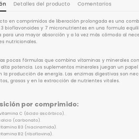
ión
Detalles del producto
Comentarios
cto en comprimidos de liberación prolongada es una combi
, 3 bioflavonoides y 7 micronutrientes en una formula equil
 para una mayor absorción y a la vez más cómodo al necesi
s nutricionales.
las pocas fórmulas que combina vitaminas y minerales com
 alta potencia. Los suplementos minerales juegan un papel
 la producción de energía. Las enzimas digestivas son nec
tos, grasas y en la extracción de nutrientes vitales.
ición por comprimido:
vitamina C (ácido ascórbico).
calcio (carbonato).
vitamina B3 (niacinamida).
itamina B2 (riboflavina).