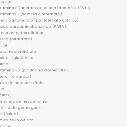
nositol.
tamina E (acetato de d-alfa tocoferol, 135 UI).
tamina B1 (tiamina clorhidrato).
cido pantoténico (pantotenato cálcico).
cido paraaminobenzoico (PABA).
oflavonoides cítricos.
lina (bitartrato).
lice.
taína clorhidrato.
cido L-glutámico.
tina.
tamina B6 (piridoxina clorhidrato).
erro (fumarato).
lvo de hoja de alfalfa.
lp.
citina.
omplejo de hesperidina.
emilla de goma guar.
c (óxido) .
z de sello de oro.
paína.