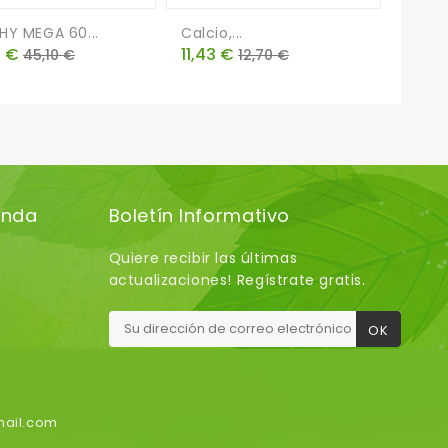
HY MEGA 60...
Calcio,...
APIGE
o
Precio
Precio
Precio
Preci
5 €
11,43 €
17,71
45,10 €
12,70 €
base
base
enda
Boletín Informativo
Quiere recibir las últimas
actualizaciones! Regístrate gratis.
mail.com