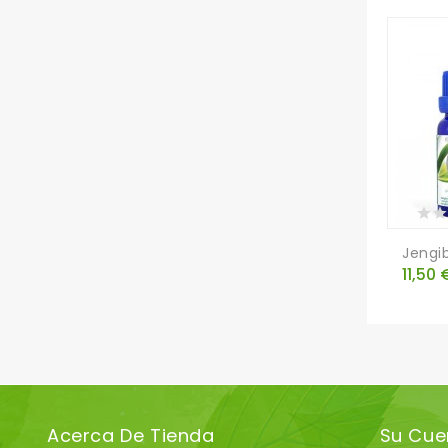
Jengib
Preci
11,50 
Acerca De Tienda
Su Cue