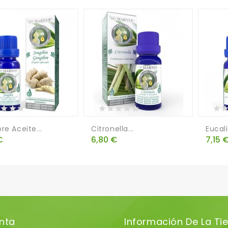
re Aceite...
Citronella...
Eucali
o
Precio
Preci
€
6,80 €
7,15 
nta
Información De La Ti