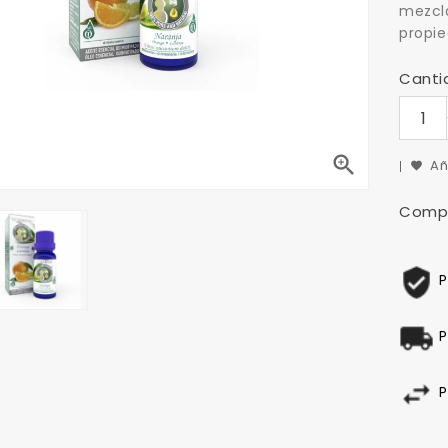
mezcla
propie
Canti

Añ
Compa
P
P
P