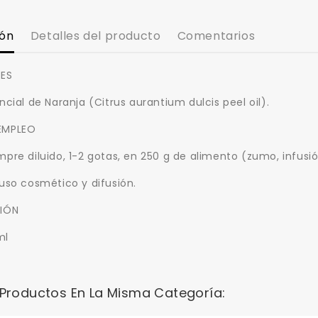
ión
Detalles del producto
Comentarios
TES
ncial de Naranja (Citrus aurantium dulcis peel oil).
EMPLEO
pre diluido, 1-2 gotas, en 250 g de alimento (zumo, infusió
uso cosmético y difusión.
IÓN
ml
 Productos En La Misma Categoría: