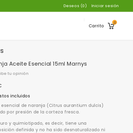
Deseos (
0
)
Iniciar sesión
0
Carrito
ys
ja Aceite Esencial 15ml Marnys
ibe tu opinión
€
tos incluidos
 esencial de naranja (Citrus aurantium dulcis)
do por presión de la corteza fresca.
uro y quimiotipado, es decir, tiene una
ición definida y no ha sido desnaturalizado ni