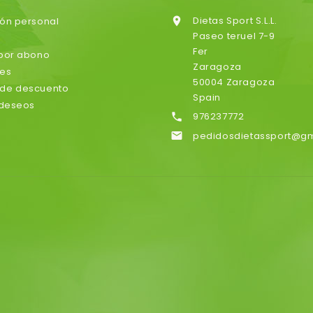
Dietas Sport S.L.L.
ión personal

Paseo teruel 7-9
Fer
 por abono
Zaragoza
nes
50004 Zaragoza
de descuento
Spain
 deseos
976237772

pedidosdietassport@g
