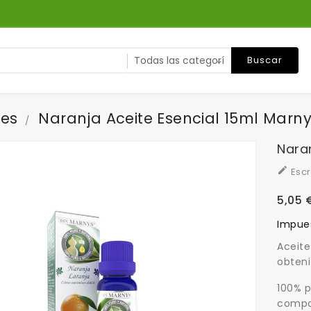
Buscar
les
Naranja Aceite Esencial 15ml Marn
Naran

Escr
5,05 
Impues
Aceite
obteni
100% p
compos