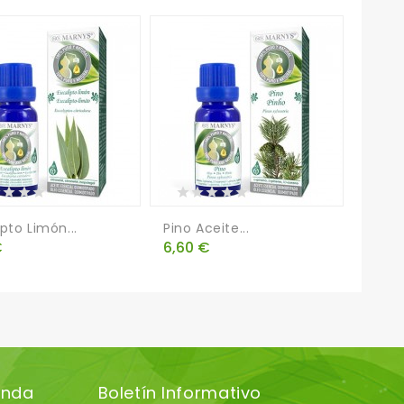
pto Limón...
Pino Aceite...
Eucali
o
Precio
Preci
€
6,60 €
6,10 
enda
Boletín Informativo