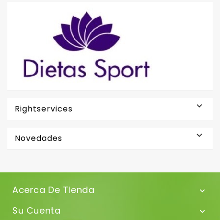

Rightservices

Novedades
Acerca De Tienda

Su Cuenta
