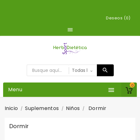
Deseos (
0
)

0
Menu

Inicio
Suplementos
Niños
Dormir
Dormir